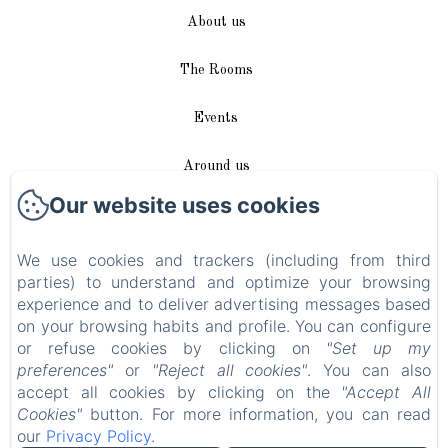
About us
The Rooms
Events
Around us
Our website uses cookies
Access / Contact
We use cookies and trackers (including from third
Plan du site
parties) to understand and optimize your browsing
experience and to deliver advertising messages based
Blog
on your browsing habits and profile. You can configure
or refuse cookies by clicking on
"Set up my
Legal notice
preferences"
or
"Reject all cookies"
. You can also
accept all cookies by clicking on the
"Accept All
Cookies"
button. For more information, you can read
EN
FR
DE
our
Privacy Policy
.