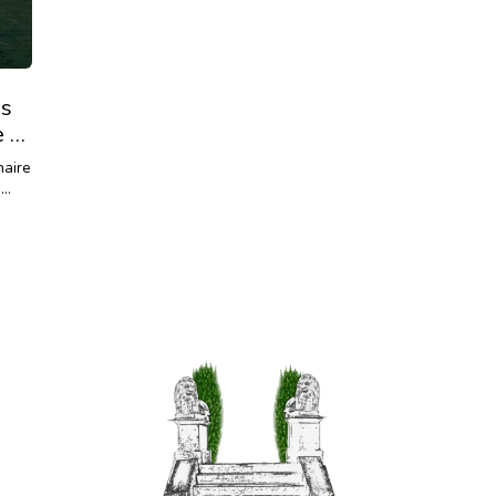
is
e à
naire
e
...