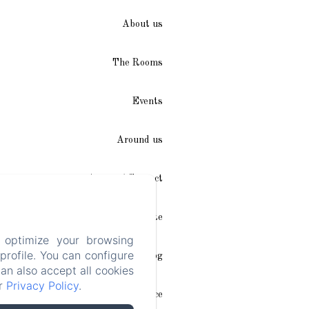
About us
The Rooms
Events
Around us
Access / Contact
Plan du site
 optimize your browsing
rofile. You can configure
Blog
can also accept all cookies
ur
Privacy Policy
.
Legal notice