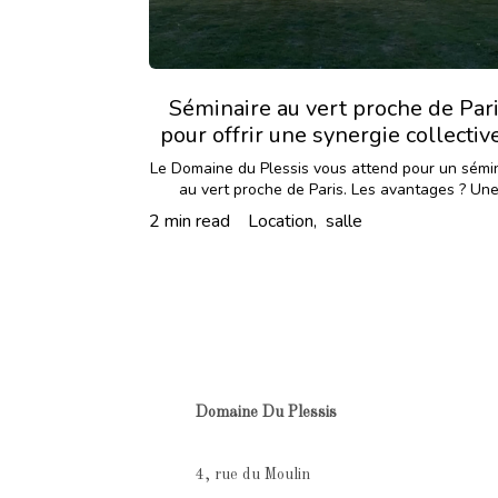
Séminaire au vert proche de Par
pour offrir une synergie collectiv
vos collaborateurs
Le Domaine du Plessis vous attend pour un sémi
au vert proche de Paris. Les avantages ? Un
productivité optimisée et une redynamisation de
2 min read
Location,
salle
Domaine Du Plessis
4, rue du Moulin