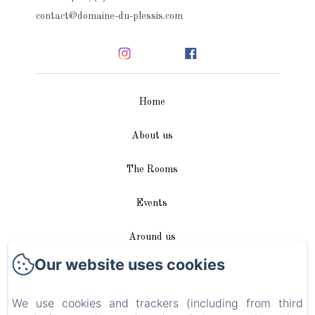
contact@domaine-du-plessis.com
Home
About us
The Rooms
Events
Around us
Our website uses cookies
Access / Contact
We use cookies and trackers (including from third
Plan du site