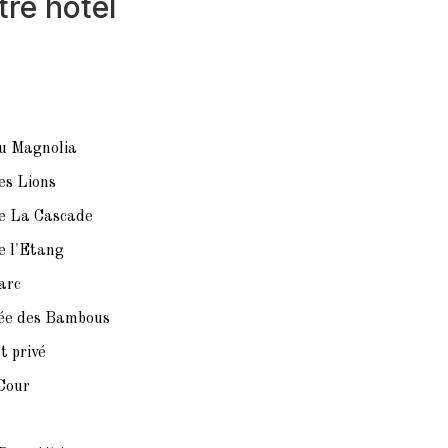
tre hôtel
u Magnolia
es Lions
e La Cascade
e l'Etang
arc
ée des Bambous
 privé
 Cour