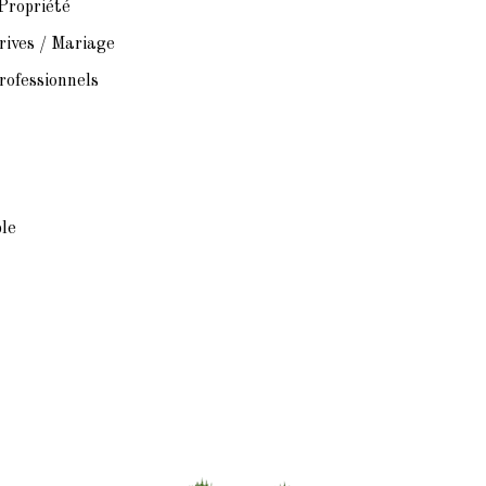
 Propriété
ives / Mariage
ofessionnels
le