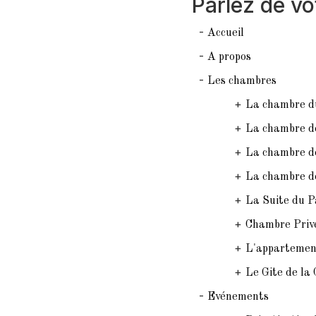
Parlez de vo
-
Accueil
-
A propos
-
Les chambres
+
La chambre d
+
La chambre d
+
La chambre d
+
La chambre d
+
La Suite du P
+
Chambre Priv
+
L'appartement
+
Le Gite de la
-
Evénements