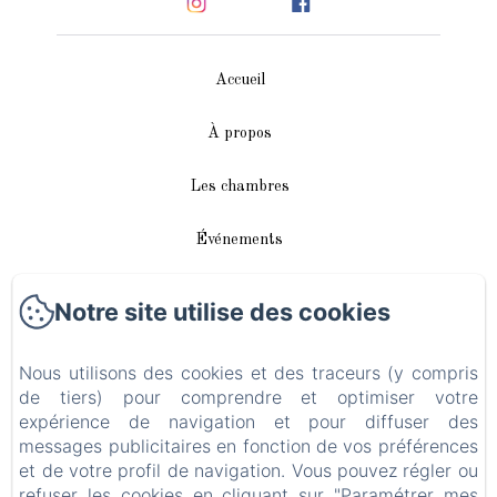
Accueil
À propos
Les chambres
Événements
Autour de nous
Notre site utilise des cookies
Accès/Contact
Nous utilisons des cookies et des traceurs (y compris
de tiers) pour comprendre et optimiser votre
Plan du site
expérience de navigation et pour diffuser des
messages publicitaires en fonction de vos préférences
Blog
et de votre profil de navigation. Vous pouvez régler ou
refuser les cookies en cliquant sur "Paramétrer mes