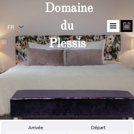
Domaine
du
FR
Plessis
Arrivée
Départ