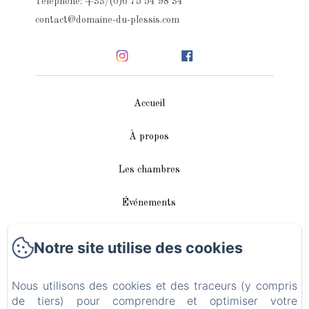
Téléphone: +33/(0)6 75 54 98 34
contact@domaine-du-plessis.com
Accueil
À propos
Les chambres
Événements
Autour de nous
Notre site utilise des cookies
Accès/Contact
Nous utilisons des cookies et des traceurs (y compris
de tiers) pour comprendre et optimiser votre
Plan du site