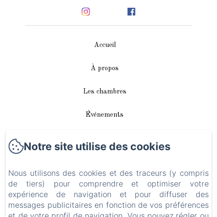
Accueil
À propos
Les chambres
Événements
Autour de nous
Notre site utilise des cookies
Accès/Contact
Nous utilisons des cookies et des traceurs (y compris
de tiers) pour comprendre et optimiser votre
Plan du site
expérience de navigation et pour diffuser des
messages publicitaires en fonction de vos préférences
Blog
et de votre profil de navigation. Vous pouvez régler ou