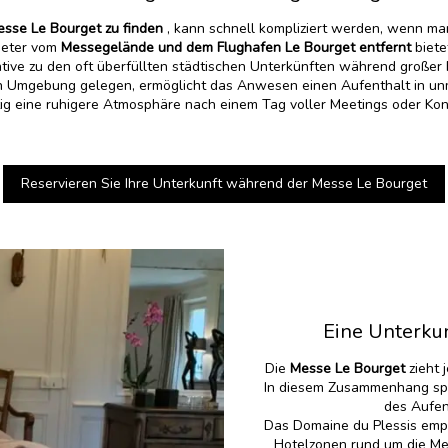
sse Le Bourget zu finden
, kann schnell kompliziert werden, wenn man
meter vom
Messegelände und dem Flughafen Le Bourget entfernt
biete
tive zu den oft überfüllten städtischen Unterkünften während großer
hen Umgebung gelegen, ermöglicht das Anwesen einen Aufenthalt in un
tig eine ruhigere Atmosphäre nach einem Tag voller Meetings oder Ko
Reservieren Sie Ihre Unterkunft während der Messe Le Bourget
Eine Unterku
Die
Messe Le Bourget
zieht 
In diesem Zusammenhang spie
des Aufen
Das Domaine du Plessis empf
Hotelzonen rund um die Me