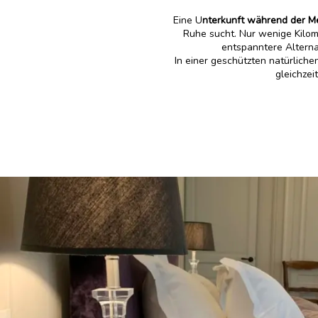
Eine U
nterkunft während der Me
Ruhe sucht. Nur wenige Kilo
entspanntere Alterna
In einer geschützten natürlic
gleichzei