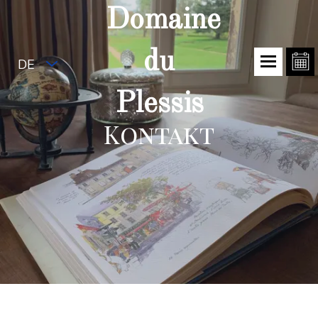
Domaine
du
DE
Plessis
Kontakt