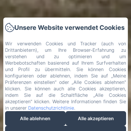
Unsere Website verwendet Cookies
Wir verwenden Cookies und Tracker (auch von
Drittanbietern), um Ihre Browser-Erfahrung zu
verstehen und zu optimieren und um
Werbebotschaften basierend auf Ihrem Surfverhalten
und Profil zu übermitteln. Sie können Cookies
konfigurieren oder ablehnen, indem Sie auf „Meine
Präferenzen einstellen" oder „Alle Cookies ablehnen"
klicken. Sie können auch alle Cookies akzeptieren,
indem Sie auf die Schaltfläche „Alle Cookies
akzeptieren" klicken. Weitere Informationen finden Sie
in unserer
Datenschutzrichtlinie
.
Alle ablehnen
Alle akzeptieren