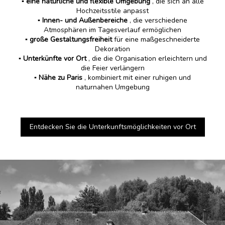
▪️ eine natürliche und flexible Umgebung
, die sich an alle
Hochzeitsstile anpasst
▪️
Innen- und Außenbereiche
, die verschiedene
Atmosphären im Tagesverlauf ermöglichen
▪️
große Gestaltungsfreiheit
für eine maßgeschneiderte
Dekoration
▪️
Unterkünfte vor Ort
, die die Organisation erleichtern und
die Feier verlängern
▪️
Nähe zu Paris
, kombiniert mit einer ruhigen und
naturnahen Umgebung
Entdecken Sie die Unterkunftsmöglichkeiten vor Ort