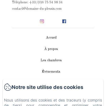
Téléphone: +33/(0)6 75 54 98 34
contact@domaine-du-plessis.com
Accueil
À propos
Les chambres
Événements
Autour de nous
Notre site utilise des cookies
Accès/Contact
Nous utilisons des cookies et des traceurs (y compris
de tiers) pour comprendre et optimiser votre
Plan du site