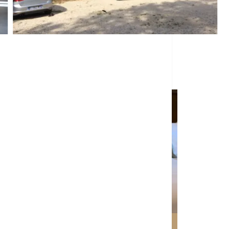
und Natur
as Ferienhaus „Le Platane“