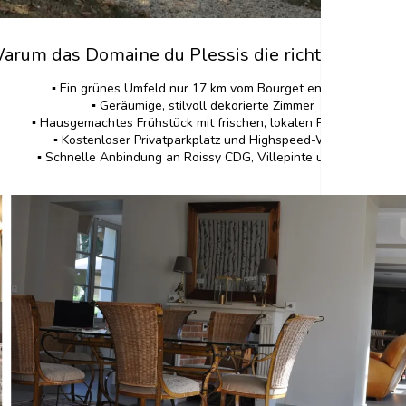
arum das Domaine du Plessis die richtige Wahl i
▪️ Ein grünes Umfeld nur 17 km vom Bourget entfernt
▪️ Geräumige, stilvoll dekorierte Zimmer
▪️ Hausgemachtes Frühstück mit frischen, lokalen Produkten
▪️ Kostenloser Privatparkplatz und Highspeed-WLAN
▪️ Schnelle Anbindung an Roissy CDG, Villepinte und Paris