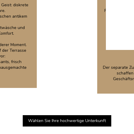
Geist: diskrete
Für Langzeitau
re.
Fachbesuchern 
ischen antikem
ttwäsche und
Komfort.
nderer Moment.
f der Terrasse
or:
ants, frisch
d hausgemachte
Der separate Zu
schaffen
Geschäftsr
Wählen Sie Ihre hochwertige Unterkunft