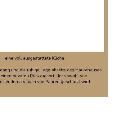
fenthalte – besonders beliebt bei Ausstellern und
– ist das unabhängige 75 m² große Ferienhaus „Le
Platane“ die ideale Lösung.
Es bietet:
ein Schlafzimmer mit Balkon
ein gemütliches Wohnzimmer
eine voll ausgestattete Küche
gang und die ruhige Lage abseits des Haupthauses
 einen privaten Rückzugsort, der sowohl von
eisenden als auch von Paaren geschätzt wird.