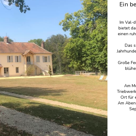
Ein b
Im Val-
bietet da
einen ru
Das s
Jahrhunde
Große Fe
blühe
Am Mo
Triebwerk
Ort für
Am Abend
Sep