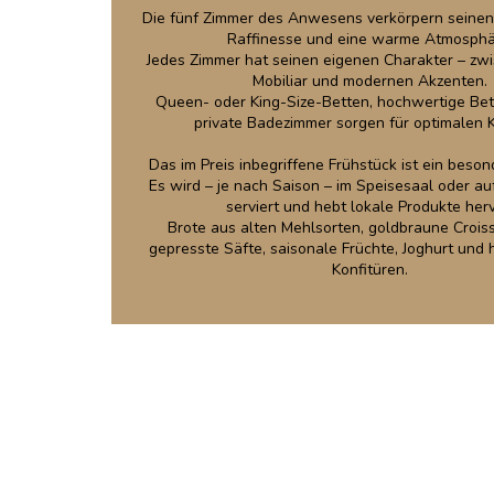
Die fünf Zimmer des Anwesens verkörpern seinen 
Raffinesse und eine warme Atmosphä
Jedes Zimmer hat seinen eigenen Charakter – zw
Mobiliar und modernen Akzenten.
Queen- oder King-Size-Betten, hochwertige Be
private Badezimmer sorgen für optimalen 
Das im Preis inbegriffene Frühstück ist ein beso
Es wird – je nach Saison – im Speisesaal oder au
serviert und hebt lokale Produkte herv
Brote aus alten Mehlsorten, goldbraune Croiss
gepresste Säfte, saisonale Früchte, Joghurt un
Konfitüren.