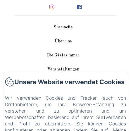
Startseite
Über uns
Die Gästezimmer
Veranstaltungen
Unsere Website verwendet Cookies
In unserer Nähe
Wir verwenden Cookies und Tracker (auch von
Anreise / Kontakt
Drittanbietern), um Ihre Browser-Erfahrung zu
verstehen und zu optimieren und um
Plan du site
Werbebotschaften basierend auf Ihrem Surfverhalten
und Profil zu übermitteln. Sie können Cookies
Blog
konfigurieren oder ablehnen, indem Sie auf „Meine