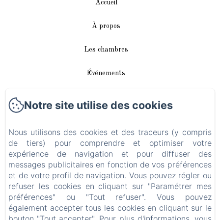
Accueil
À propos
Les chambres
Événements
Autour de nous
Notre site utilise des cookies
Accès/Contact
Nous utilisons des cookies et des traceurs (y compris
de tiers) pour comprendre et optimiser votre
Plan du site
expérience de navigation et pour diffuser des
messages publicitaires en fonction de vos préférences
Blog
et de votre profil de navigation. Vous pouvez régler ou
refuser les cookies en cliquant sur "Paramétrer mes
Mentions légales
préférences" ou "Tout refuser". Vous pouvez
également accepter tous les cookies en cliquant sur le
bouton "Tout accepter". Pour plus d'informations, vous
EN
FR
DE