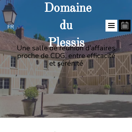
Domaine
du
FR
Plessis
Une salle de réunion d’affaires
proche de CDG, entre efficacité
et sérénité