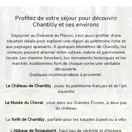
Profitez de votre séjour pour découvrir
Chantilly et ses environs
Séjourner au Domaine du Plessis, c’est aussi profiter d’une
situation idéale pour explorer une région au patrimoine riche et
aux paysages apaisants. À quelques kilomètres de Chantilly, les
visiteurs peuvent alterner entre culture, nature et gastronomie
locale. Les chemins forestiers, les monuments historiques et les
marchés traditionnels font de chaque sortie une véritable
découverte.
Quelques incontournables à proximité :
Le Château de Chantilly
, joyau du patrimoine français et de l’art
équestre
Le Musée du Cheval
, situé dans les Grandes Écuries, à deux pas
du château
La
forêt de Chantilly
, parfaite pour les balades à pied ou à vélo
L’
Abbaye de Royaumont
, haut lieu de sérénité et d’histoire