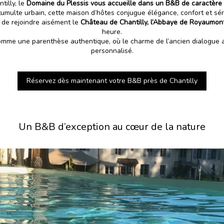
illy, le
Domaine du Plessis vous accueille dans un B&B de caractère
tumulte urbain, cette maison d’hôtes conjugue élégance, confort et sé
 de rejoindre aisément le
Château de Chantilly, l’Abbaye de Royaumon
heure.
mme une parenthèse authentique, où le charme de l’ancien dialogue a
personnalisé.
Réservez dès maintenant votre B&B près de Chantilly
Un B&B d’exception au cœur de la nature