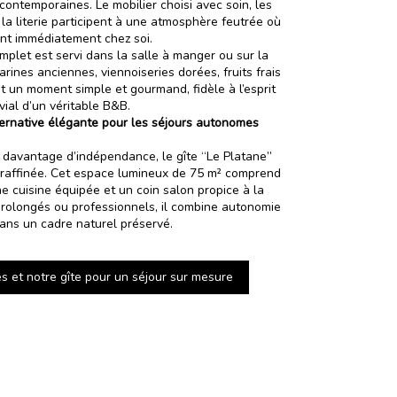
contemporaines. Le mobilier choisi avec soin, les
e la literie participent à une atmosphère feutrée où
ent immédiatement chez soi.
mplet est servi dans la salle à manger ou sur la
arines anciennes, viennoiseries dorées, fruits frais
 un moment simple et gourmand, fidèle à l’esprit
vial d’un véritable B&B.
lternative élégante pour les séjours autonomes
 davantage d’indépendance, le gîte “Le Platane”
 raffinée. Cet espace lumineux de 75 m² comprend
 cuisine équipée et un coin salon propice à la
 prolongés ou professionnels, il combine autonomie
dans un cadre naturel préservé.
 et notre gîte pour un séjour sur mesure