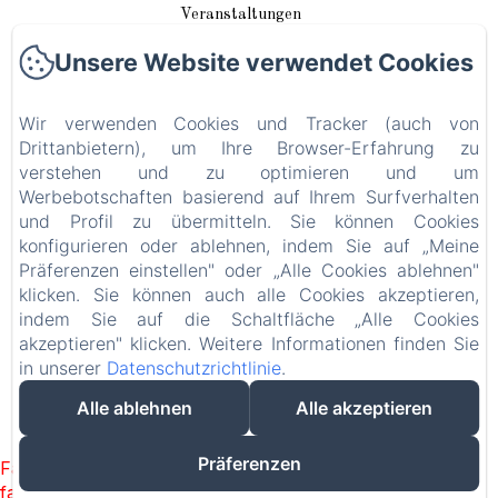
Veranstaltungen
Unsere Website verwendet Cookies
In unserer Nähe
Wir verwenden Cookies und Tracker (auch von
Anreise / Kontakt
Drittanbietern), um Ihre Browser-Erfahrung zu
verstehen und zu optimieren und um
Plan du site
Werbebotschaften basierend auf Ihrem Surfverhalten
und Profil zu übermitteln. Sie können Cookies
Blog
konfigurieren oder ablehnen, indem Sie auf „Meine
Präferenzen einstellen" oder „Alle Cookies ablehnen"
Rechtliche Informationen
klicken. Sie können auch alle Cookies akzeptieren,
indem Sie auf die Schaltfläche „Alle Cookies
akzeptieren" klicken. Weitere Informationen finden Sie
EN
FR
DE
in unserer
Datenschutzrichtlinie
.
Alle ablehnen
Alle akzeptieren
Powered mit Amenitiz
Präferenzen
Failed to load BookingEngine/index: Loading chunk 93
failed. (missing: