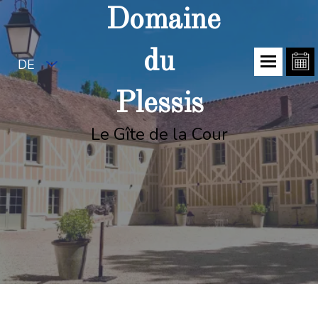
Domaine
du
DE
Plessis
Le Gîte de la Cour