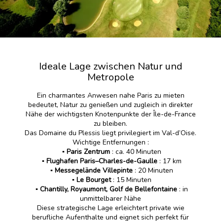
Ideale Lage zwischen Natur und
Metropole
Ein charmantes Anwesen nahe Paris zu mieten
bedeutet, Natur zu genießen und zugleich in direkter
Nähe der wichtigsten Knotenpunkte der Île-de-France
zu bleiben.
Das Domaine du Plessis liegt privilegiert im Val-d’Oise.
Wichtige Entfernungen :
▪️
Paris Zentrum
: ca. 40 Minuten
▪️ Flughafen Paris–Charles-de-Gaulle
: 17 km
▪️ Messegelände Villepinte
: 20 Minuten
▪️
Le Bourget
: 15 Minuten
▪️
Chantilly, Royaumont, Golf de Bellefontaine
: in
unmittelbarer Nähe
Diese strategische Lage erleichtert private wie
berufliche Aufenthalte und eignet sich perfekt für