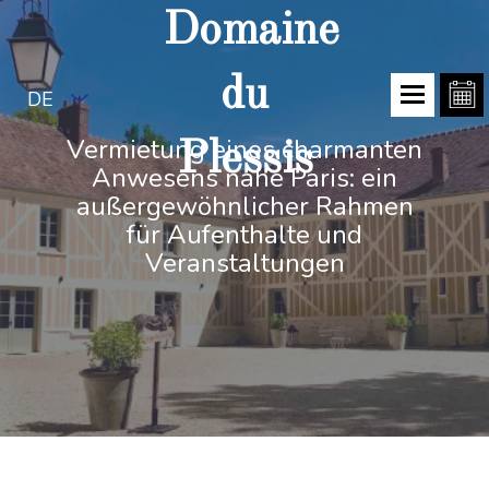
Domaine
du
DE
Vermietung eines charmanten
Plessis
Anwesens nahe Paris: ein
außergewöhnlicher Rahmen
für Aufenthalte und
Veranstaltungen