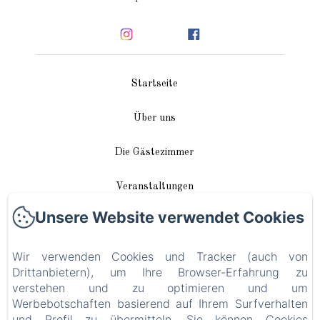
Startseite
Über uns
Die Gästezimmer
Veranstaltungen
Unsere Website verwendet Cookies
In unserer Nähe
Wir verwenden Cookies und Tracker (auch von
Anreise / Kontakt
Drittanbietern), um Ihre Browser-Erfahrung zu
verstehen und zu optimieren und um
Plan du site
Werbebotschaften basierend auf Ihrem Surfverhalten
und Profil zu übermitteln. Sie können Cookies