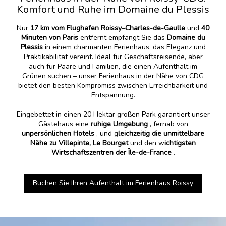
Komfort und Ruhe im Domaine du Plessis
Nur
17 km vom Flughafen Roissy–Charles-de-Gaulle
und
40
Minuten von Paris
entfernt empfängt Sie das
Domaine du
Plessis
in einem charmanten Ferienhaus, das Eleganz und
Praktikabilität vereint. Ideal für Geschäftsreisende, aber
auch für Paare und Familien, die einen Aufenthalt im
Grünen suchen – unser Ferienhaus in der Nähe von CDG
bietet den besten Kompromiss zwischen Erreichbarkeit und
Entspannung.
Eingebettet in einen 20 Hektar großen Park garantiert unser
Gästehaus eine
ruhige Umgebung
, fernab von
unpersönlichen Hotels
, und g
leichzeitig die unmittelbare
Nähe zu Villepinte, Le Bourget
und den w
ichtigsten
Wirtschaftszentren der Île-de-France
.
Buchen Sie Ihren Aufenthalt im Ferienhaus Roissy