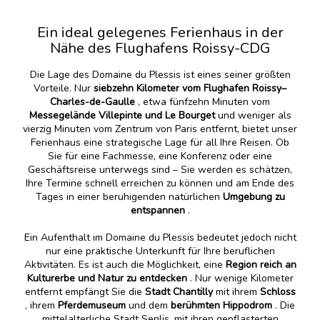
Ein ideal gelegenes Ferienhaus in der
Nähe des Flughafens Roissy-CDG
Die Lage des Domaine du Plessis ist eines seiner größten
Vorteile. Nur
siebzehn Kilometer vom Flughafen Roissy–
Charles-de-Gaulle
, etwa fünfzehn Minuten vom
Messegelände Villepinte und Le Bourget
und weniger als
vierzig Minuten vom Zentrum von Paris entfernt, bietet unser
Ferienhaus eine strategische Lage für all Ihre Reisen. Ob
Sie für eine Fachmesse, eine Konferenz oder eine
Geschäftsreise unterwegs sind – Sie werden es schätzen,
Ihre Termine schnell erreichen zu können und am Ende des
Tages in einer beruhigenden natürlichen
Umgebung zu
entspannen
.
Ein Aufenthalt im Domaine du Plessis bedeutet jedoch nicht
nur eine praktische Unterkunft für Ihre beruflichen
Aktivitäten. Es ist auch die Möglichkeit, eine
Region reich an
Kulturerbe und Natur zu entdecken
. Nur wenige Kilometer
entfernt empfängt Sie die
Stadt Chantilly
mit ihrem
Schloss
, ihrem
Pferdemuseum
und dem
berühmten Hippodrom
. Die
mittelalterliche Stadt Senlis, mit ihren gepflasterten