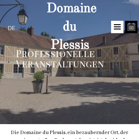
Domaine
du
DE
Plessis
Professionelle
Veranstaltungen
Die Domaine du Plessis, ein bezaubernder Ort, der