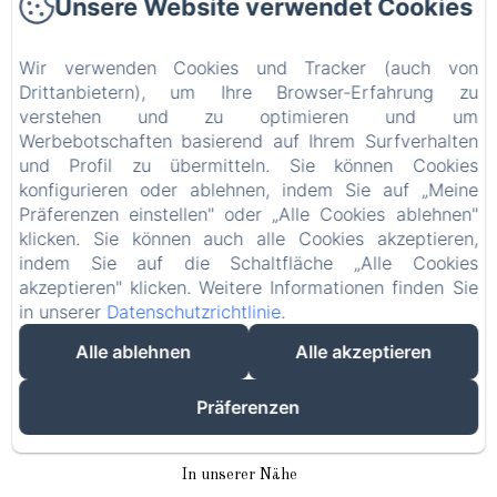
Unsere Website verwendet Cookies
Domaine Du Plessis
4, rue du Moulin
Wir verwenden Cookies und Tracker (auch von
95270 - Le Plessis Luzarches
Drittanbietern), um Ihre Browser-Erfahrung zu
Telefonnummer: +33/(0)6 75 54 98 34
verstehen und zu optimieren und um
contact@domaine-du-plessis.com
Werbebotschaften basierend auf Ihrem Surfverhalten
und Profil zu übermitteln. Sie können Cookies
konfigurieren oder ablehnen, indem Sie auf „Meine
Präferenzen einstellen" oder „Alle Cookies ablehnen"
klicken. Sie können auch alle Cookies akzeptieren,
indem Sie auf die Schaltfläche „Alle Cookies
Startseite
akzeptieren" klicken. Weitere Informationen finden Sie
in unserer
Datenschutzrichtlinie
.
Über uns
Alle ablehnen
Alle akzeptieren
Die Gästezimmer
Präferenzen
Veranstaltungen
In unserer Nähe