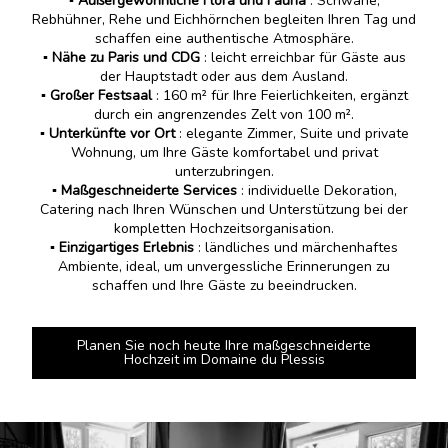
▪️ Außergewöhnliche Flora und Fauna
: Schwäne,
Rebhühner, Rehe und Eichhörnchen begleiten Ihren Tag und
schaffen eine authentische Atmosphäre.
▪️ Nähe zu Paris und CDG
: leicht erreichbar für Gäste aus
der Hauptstadt oder aus dem Ausland.
▪️ Großer Festsaal
: 160 m² für Ihre Feierlichkeiten, ergänzt
durch ein angrenzendes Zelt von 100 m².
▪️ Unterkünfte vor Ort
: elegante Zimmer, Suite und private
Wohnung, um Ihre Gäste komfortabel und privat
unterzubringen.
▪️ Maßgeschneiderte Services
: individuelle Dekoration,
Catering nach Ihren Wünschen und Unterstützung bei der
kompletten Hochzeitsorganisation.
▪️ Einzigartiges Erlebnis
: ländliches und märchenhaftes
Ambiente, ideal, um unvergessliche Erinnerungen zu
schaffen und Ihre Gäste zu beeindrucken.
Planen Sie noch heute Ihre maßgeschneiderte
Hochzeit im Domaine du Plessis