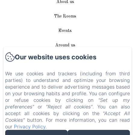
About us
The Rooms
Events
Around us
Our website uses cookies
Access / Contact
We use cookies and trackers (including from third
Plan du site
parties) to understand and optimize your browsing
experience and to deliver advertising messages based
Blog
on your browsing habits and profile. You can configure
or refuse cookies by clicking on
"Set up my
Legal notice
preferences"
or
"Reject all cookies"
. You can also
accept all cookies by clicking on the
"Accept All
Cookies"
button. For more information, you can read
EN
FR
DE
our
Privacy Policy
.