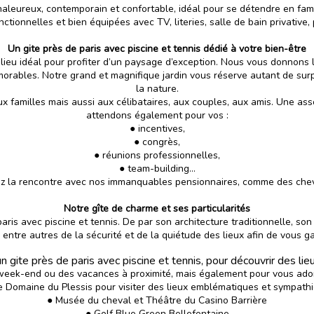
haleureux, contemporain et confortable, idéal pour se détendre en fami
nctionnelles et bien équipées
avec TV, literies, salle de bain privative, 
Un gite près de paris avec piscine et tennis dédié à votre bien-être
e lieu idéal pour profiter d’un paysage d’exception. Nous vous donnons 
émorables. Notre grand et magnifique jardin vous réserve autant de sur
la nature.
 familles mais aussi aux célibataires, aux couples, aux amis. Une ass
attendons également pour vos :
● incentives,
● congrès,
● réunions professionnelles,
● team-building…
iez la rencontre avec nos immanquables pensionnaires, comme des chevr
Notre gîte de charme et ses particularités
paris avec piscine et tennis. De par son architecture traditionnelle, son
re autres de la sécurité et de la quiétude des lieux afin de vous gara
 gite près de paris avec piscine et tennis, pour découvrir des lie
week-end ou des vacances à proximité, mais également pour vous adonne
le Domaine du Plessis pour
visiter des lieux emblématiques et sympath
● Musée du cheval et Théâtre du Casino Barrière
● Golf Blue Green Bellefontaine