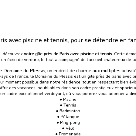
ris avec piscine et tennis, pour se détendre en fa
en, découvrez
notre gîte près de Paris avec piscine et tennis
. Cette dem
 un écrin de verdure, le tout accompagné de l’accueil chaleureux de tou
e Domaine du Plessis, un endroit de charme aux multiples activit
Pays de France, le Domaine du Plessis est
un gite près de paris avec pi
leur moment possible dans notre résidence, tout en respectant bien é
offrir des vacances inoubliables dans son cadre prestigieux et spacie
d’un cadre exceptionnel verdoyant, où vous pourrez vous adonner à diver
● Piscine
● Tennis
● Badminton
● Pétanque
● Ping-pong
● Vélo
● Promenade