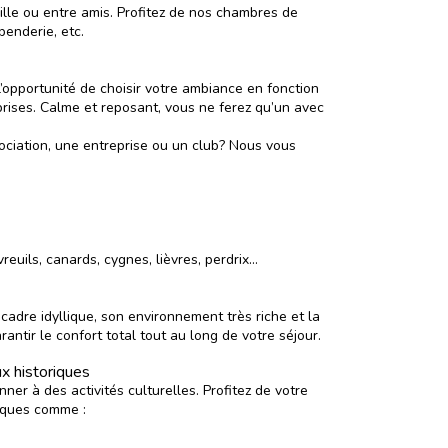
lle ou entre amis. Profitez de
nos chambres de
penderie, etc.
l’opportunité de choisir votre ambiance en fonction
prises.
Calme et reposant
, vous ne ferez qu’un avec
ociation, une entreprise ou un club? Nous vous
euils, canards, cygnes, lièvres, perdrix…
 cadre idyllique, son environnement très riche et la
ntir le confort total tout au long de votre séjour.
ux historiques
r à des activités culturelles. Profitez de votre
iques
comme :