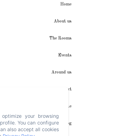
Home
About us
The Rooms
Events
Around us
Access / Contact
Plan du site
 optimize your browsing
rofile. You can configure
Blog
can also accept all cookies