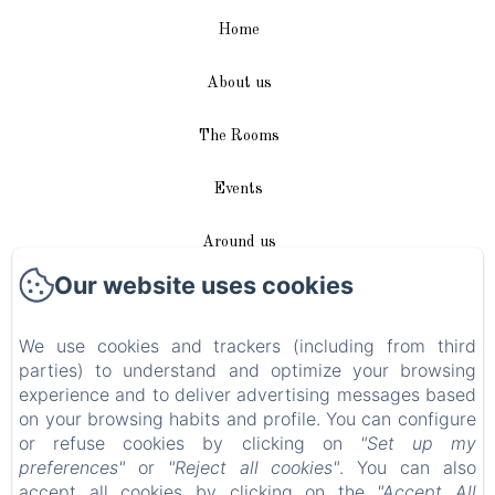
Home
About us
The Rooms
Events
Around us
Our website uses cookies
Access / Contact
We use cookies and trackers (including from third
Plan du site
parties) to understand and optimize your browsing
experience and to deliver advertising messages based
Blog
on your browsing habits and profile. You can configure
or refuse cookies by clicking on
"Set up my
Legal notice
preferences"
or
"Reject all cookies"
. You can also
accept all cookies by clicking on the
"Accept All