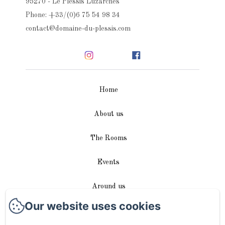
95270 - Le Plessis Luzarches
Phone: +33/(0)6 75 54 98 34
contact@domaine-du-plessis.com
Home
About us
The Rooms
Events
Around us
Our website uses cookies
Access / Contact