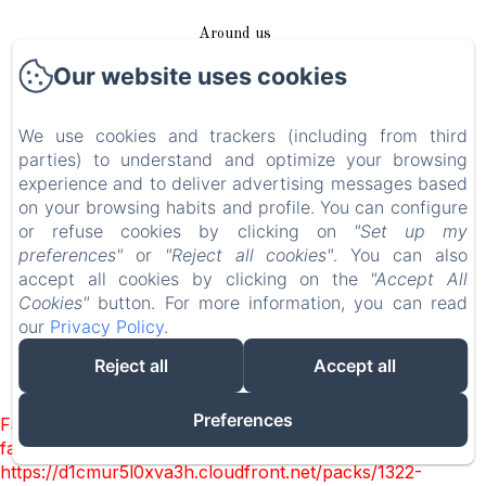
Around us
Our website uses cookies
Access / Contact
We use cookies and trackers (including from third
Plan du site
parties) to understand and optimize your browsing
experience and to deliver advertising messages based
Blog
on your browsing habits and profile. You can configure
or refuse cookies by clicking on
"Set up my
Legal notice
preferences"
or
"Reject all cookies"
. You can also
accept all cookies by clicking on the
"Accept All
Cookies"
button. For more information, you can read
EN
FR
DE
our
Privacy Policy
.
Reject all
Accept all
Powered using Amenitiz
Preferences
Failed to load BookingEngine/index: Loading chunk 1322
failed. (missing:
https://d1cmur5l0xva3h.cloudfront.net/packs/1322-