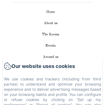
Home
About us
The Rooms
Events
Around us
Our website uses cookies
Access / Contact
We use cookies and trackers (including from third
Plan du site
parties) to understand and optimize your browsing
experience and to deliver advertising messages based
Blog
on your browsing habits and profile. You can configure
or refuse cookies by clicking on
"Set up my
Legal notice
preferences"
or
"Reject all cookies"
. You can also