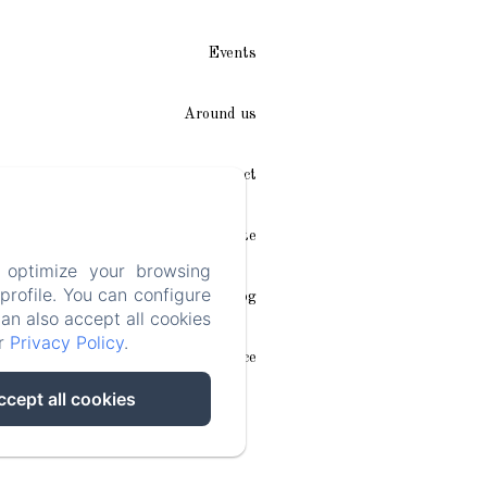
Events
Around us
Access / Contact
Plan du site
 optimize your browsing
rofile. You can configure
Blog
can also accept all cookies
ur
Privacy Policy
.
Legal notice
ccept all cookies