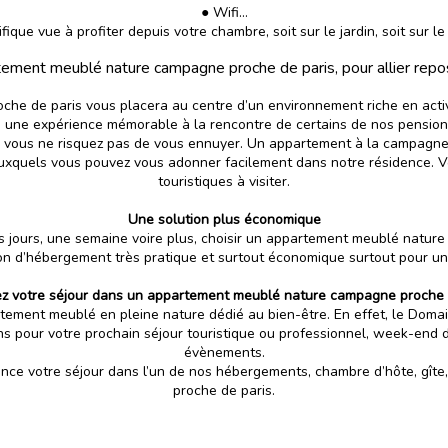
● Wifi…
ique vue à profiter depuis votre chambre, soit sur le jardin, soit sur le l
ement meublé nature campagne proche de paris, pour allier repos 
he de paris vous placera au centre d’un
environnement riche en acti
e une expérience mémorable à la rencontre de certains de nos pensionna
iées, vous ne risquez pas de vous ennuyer. Un appartement à la campagn
uxquels vous pouvez vous adonner facilement dans notre résidence. Vo
touristiques à visiter.
Une solution plus économique
rs jours, une semaine voire plus, choisir un appartement meublé natu
on d’hébergement très pratique et surtout économique
surtout pour un
z votre séjour dans un appartement meublé nature campagne proche 
tement meublé en pleine nature dédié au bien-être. En effet, le Domai
ons pour votre prochain séjour touristique ou professionnel,
week-end d
évènements.
nce votre séjour dans l’un de nos hébergements, chambre d’hôte, gît
proche de paris.