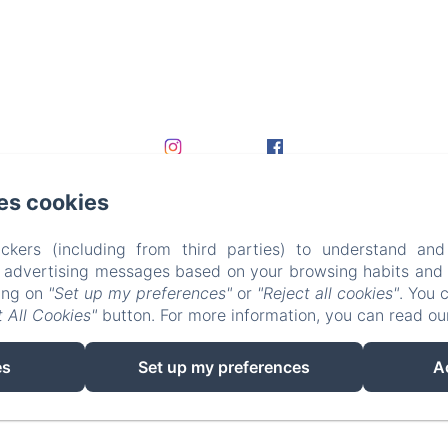
es cookies
ckers (including from third parties) to understand and
r advertising messages based on your browsing habits and p
king on
"Set up my preferences"
or
"Reject all cookies"
. You 
 All Cookies"
button. For more information, you can read o
EN
FR
DE
es
Set up my preferences
A
Powered using Amenitiz