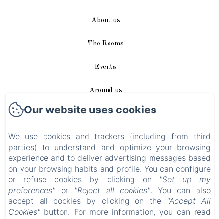
About us
The Rooms
Events
Around us
Our website uses cookies
Access / Contact
We use cookies and trackers (including from third
Plan du site
parties) to understand and optimize your browsing
experience and to deliver advertising messages based
Blog
on your browsing habits and profile. You can configure
or refuse cookies by clicking on
"Set up my
Legal notice
preferences"
or
"Reject all cookies"
. You can also
accept all cookies by clicking on the
"Accept All
Cookies"
button. For more information, you can read
EN
FR
DE