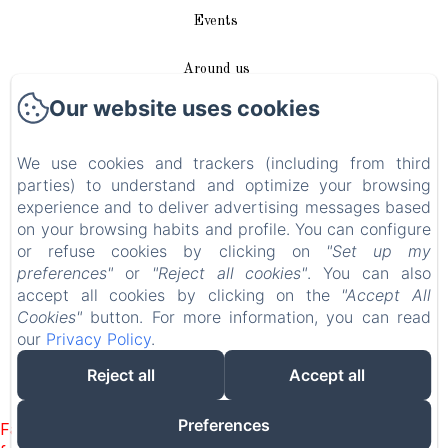
Events
Around us
Our website uses cookies
Access / Contact
We use cookies and trackers (including from third
Plan du site
parties) to understand and optimize your browsing
experience and to deliver advertising messages based
Blog
on your browsing habits and profile. You can configure
or refuse cookies by clicking on
"Set up my
Legal notice
preferences"
or
"Reject all cookies"
. You can also
accept all cookies by clicking on the
"Accept All
Cookies"
button. For more information, you can read
EN
FR
DE
our
Privacy Policy
.
Reject all
Accept all
Powered using Amenitiz
Preferences
Failed to load BookingEngine/index: Loading chunk 1322