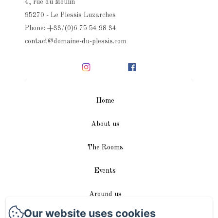
4, rue du Moulin
95270 - Le Plessis Luzarches
Phone: +33/(0)6 75 54 98 34
contact@domaine-du-plessis.com
Home
About us
The Rooms
Events
Around us
Our website uses cookies
Access / Contact