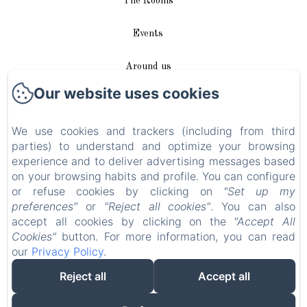
The Rooms
Events
Around us
Our website uses cookies
Access / Contact
We use cookies and trackers (including from third
Plan du site
parties) to understand and optimize your browsing
experience and to deliver advertising messages based
Blog
on your browsing habits and profile. You can configure
or refuse cookies by clicking on
"Set up my
Legal notice
preferences"
or
"Reject all cookies"
. You can also
accept all cookies by clicking on the
"Accept All
Cookies"
button. For more information, you can read
EN
FR
DE
our
Privacy Policy
.
Reject all
Accept all
Powered using Amenitiz