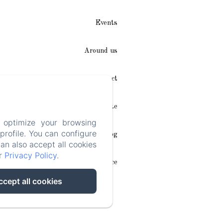
Events
Around us
Access / Contact
Plan du site
 optimize your browsing
rofile. You can configure
Blog
can also accept all cookies
ur
Privacy Policy
.
Legal notice
ccept all cookies