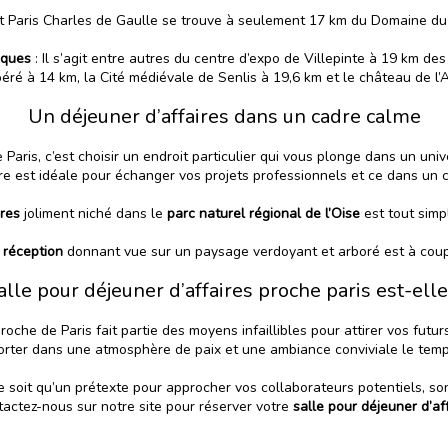
rt Paris Charles de Gaulle se trouve à seulement 17 km du Domaine du P
iques
: Il s’agit entre autres du centre d’expo de Villepinte à 19 km d
éré à 14 km, la Cité médiévale de Senlis à 19,6 km et le château de l
Un déjeuner d’affaires dans un cadre calme
Paris, c’est choisir un endroit particulier qui vous plonge dans un uni
 est idéale pour échanger vos projets professionnels et ce dans un c
res
joliment niché dans le
parc naturel régional de l’Oise
est tout simp
 réception
donnant vue sur un paysage verdoyant et arboré est à coupe
alle pour déjeuner d’affaires proche paris est-elle
roche de Paris fait partie des moyens infaillibles pour attirer vos futur
mporter dans une atmosphère de paix et une ambiance conviviale le temp
ne soit qu’un prétexte pour approcher vos collaborateurs potentiels, son
tactez-nous
sur notre site pour réserver votre
salle pour déjeuner d’af