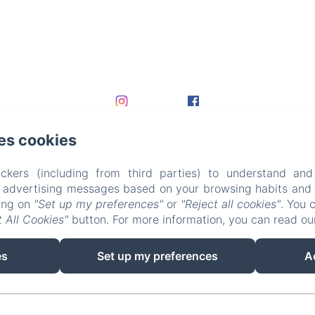
es cookies
ckers (including from third parties) to understand and
r advertising messages based on your browsing habits and p
king on
"Set up my preferences"
or
"Reject all cookies"
. You 
 All Cookies"
button. For more information, you can read o
EN
FR
DE
es
Set up my preferences
A
Powered using Amenitiz