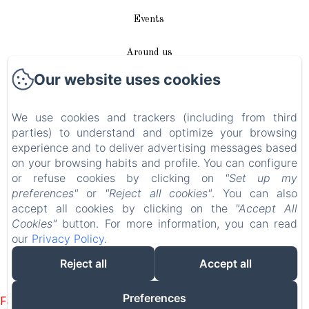
Events
Around us
Our website uses cookies
Access / Contact
We use cookies and trackers (including from third
Plan du site
parties) to understand and optimize your browsing
experience and to deliver advertising messages based
Blog
on your browsing habits and profile. You can configure
or refuse cookies by clicking on
"Set up my
Legal notice
preferences"
or
"Reject all cookies"
. You can also
accept all cookies by clicking on the
"Accept All
Cookies"
button. For more information, you can read
EN
FR
DE
our
Privacy Policy
.
Reject all
Accept all
Powered using Amenitiz
Preferences
Failed to load BookingEngine/index: Loading chunk 1322