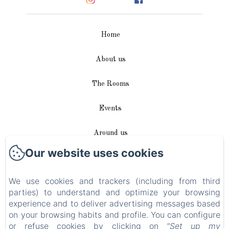
Home
About us
The Rooms
Events
Around us
Our website uses cookies
Access / Contact
We use cookies and trackers (including from third
Plan du site
parties) to understand and optimize your browsing
experience and to deliver advertising messages based
Blog
on your browsing habits and profile. You can configure
or refuse cookies by clicking on
"Set up my