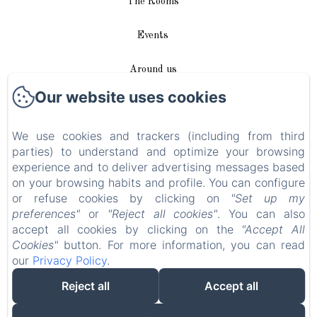
The Rooms
Events
Around us
Our website uses cookies
Access / Contact
We use cookies and trackers (including from third
Plan du site
parties) to understand and optimize your browsing
experience and to deliver advertising messages based
Blog
on your browsing habits and profile. You can configure
or refuse cookies by clicking on
"Set up my
Legal notice
preferences"
or
"Reject all cookies"
. You can also
accept all cookies by clicking on the
"Accept All
Cookies"
button. For more information, you can read
EN
FR
DE
our
Privacy Policy
.
Reject all
Accept all
Powered using Amenitiz