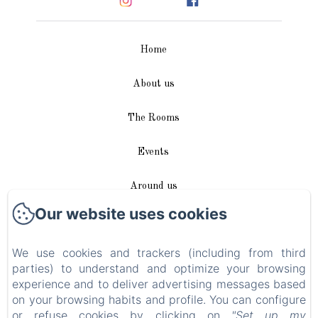
Home
About us
The Rooms
Events
Around us
Our website uses cookies
Access / Contact
We use cookies and trackers (including from third
Plan du site
parties) to understand and optimize your browsing
experience and to deliver advertising messages based
Blog
on your browsing habits and profile. You can configure
or refuse cookies by clicking on
"Set up my