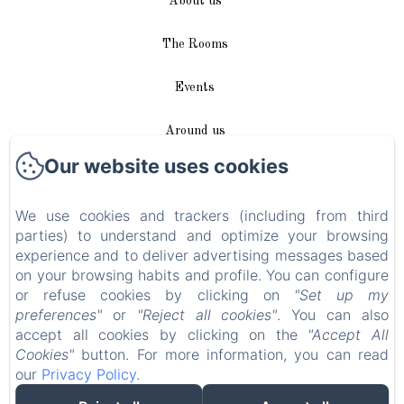
About us
The Rooms
Events
Around us
Our website uses cookies
Access / Contact
We use cookies and trackers (including from third
Plan du site
parties) to understand and optimize your browsing
experience and to deliver advertising messages based
Blog
on your browsing habits and profile. You can configure
or refuse cookies by clicking on
"Set up my
Legal notice
preferences"
or
"Reject all cookies"
. You can also
accept all cookies by clicking on the
"Accept All
Cookies"
button. For more information, you can read
EN
FR
DE
our
Privacy Policy
.