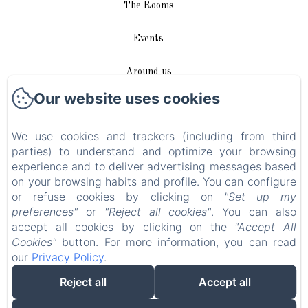
The Rooms
Events
Around us
Our website uses cookies
Access / Contact
We use cookies and trackers (including from third
Plan du site
parties) to understand and optimize your browsing
experience and to deliver advertising messages based
Blog
on your browsing habits and profile. You can configure
or refuse cookies by clicking on
"Set up my
Legal notice
preferences"
or
"Reject all cookies"
. You can also
accept all cookies by clicking on the
"Accept All
Cookies"
button. For more information, you can read
EN
FR
DE
our
Privacy Policy
.
Reject all
Accept all
Powered using Amenitiz