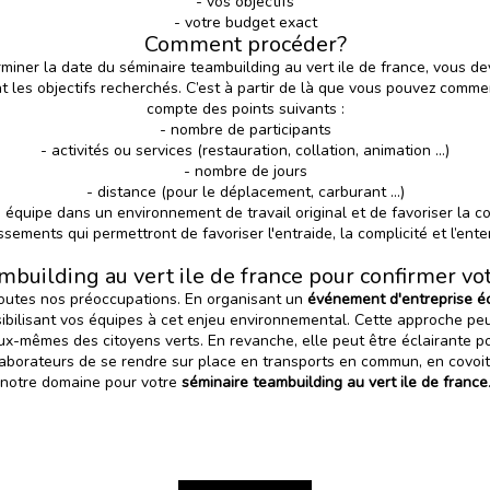
- vos objectifs
- votre budget exact
Comment procéder?
erminer la date du séminaire teambuilding au vert ile de france, vous 
t les objectifs recherchés. C’est à partir de là que vous pouvez comm
compte des points suivants :
- nombre de participants
- activités ou services (restauration, collation, animation …)
- nombre de jours
- distance (pour le déplacement, carburant …)
 équipe dans un environnement de travail original et de favoriser la c
issements qui permettront de favoriser l'entraide, la complicité et l’ent
mbuilding au vert ile de france pour confirmer v
 toutes nos préoccupations. En organisant un
événement d'entreprise é
bilisant vos équipes à cet enjeu environnemental. Cette approche peut
ux-mêmes des citoyens verts. En revanche, elle peut être éclairante po
llaborateurs de se rendre sur place en transports en commun, en covoit
notre domaine
pour votre
séminaire teambuilding au vert ile de france