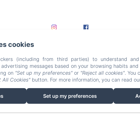
es cookies
ckers (including from third parties) to understand and
r advertising messages based on your browsing habits and p
king on
"Set up my preferences"
or
"Reject all cookies"
. You 
 All Cookies"
button. For more information, you can read o
EN
FR
DE
es
Set up my preferences
A
Powered using Amenitiz