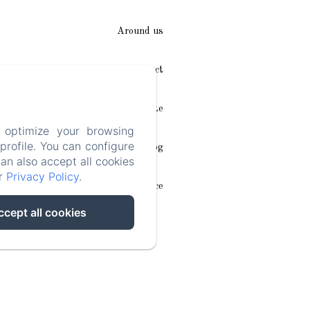
Around us
Access / Contact
Plan du site
 optimize your browsing
rofile. You can configure
Blog
can also accept all cookies
ur
Privacy Policy
.
Legal notice
ccept all cookies