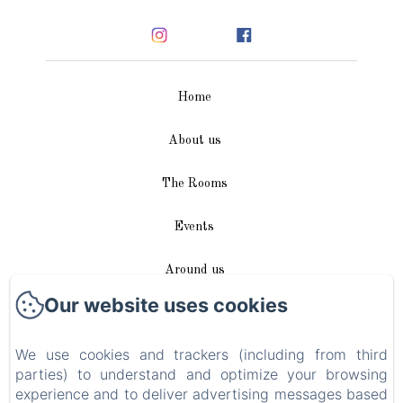
Home
About us
The Rooms
Events
Around us
Our website uses cookies
Access / Contact
We use cookies and trackers (including from third
Plan du site
parties) to understand and optimize your browsing
experience and to deliver advertising messages based
Blog