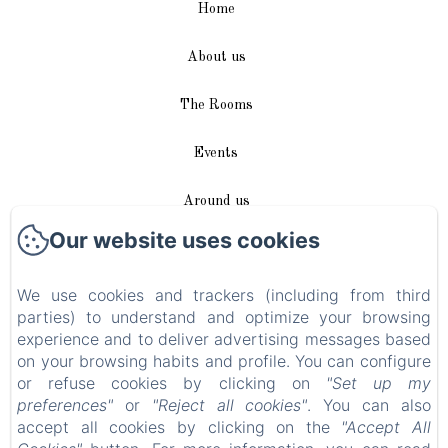
Home
About us
The Rooms
Events
Around us
Our website uses cookies
Access / Contact
We use cookies and trackers (including from third
Plan du site
parties) to understand and optimize your browsing
experience and to deliver advertising messages based
Blog
on your browsing habits and profile. You can configure
or refuse cookies by clicking on
"Set up my
Legal notice
preferences"
or
"Reject all cookies"
. You can also
accept all cookies by clicking on the
"Accept All