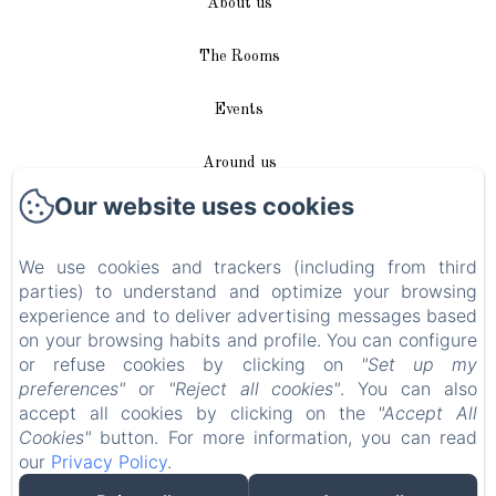
About us
The Rooms
Events
Around us
Our website uses cookies
Access / Contact
We use cookies and trackers (including from third
Plan du site
parties) to understand and optimize your browsing
experience and to deliver advertising messages based
Blog
on your browsing habits and profile. You can configure
or refuse cookies by clicking on
"Set up my
Legal notice
preferences"
or
"Reject all cookies"
. You can also
accept all cookies by clicking on the
"Accept All
Cookies"
button. For more information, you can read
EN
FR
DE
our
Privacy Policy
.