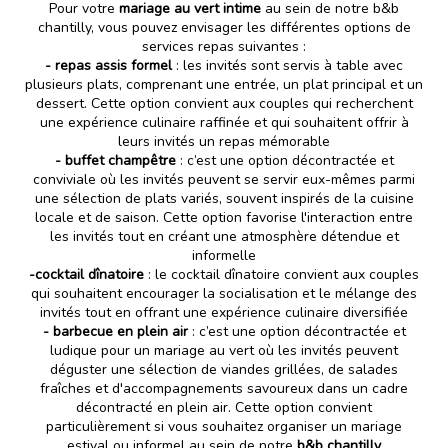
Pour votre
mariage au vert intime
au sein de notre b&b
chantilly, vous pouvez envisager les différentes options de
services repas suivantes :
- repas assis formel
: les invités sont servis à table avec
plusieurs plats, comprenant une entrée, un plat principal et un
dessert. Cette option convient aux couples qui recherchent
une expérience culinaire raffinée et qui souhaitent offrir à
leurs invités un repas mémorable
- buffet champêtre
: c’est une option décontractée et
conviviale où les invités peuvent se servir eux-mêmes parmi
une sélection de plats variés, souvent inspirés de la cuisine
locale et de saison. Cette option favorise l'interaction entre
les invités tout en créant une atmosphère détendue et
informelle
-cocktail dînatoire
: le cocktail dînatoire convient aux couples
qui souhaitent encourager la socialisation et le mélange des
invités tout en offrant une expérience culinaire diversifiée
- barbecue en plein air
: c’est une option décontractée et
ludique pour un mariage au vert où les invités peuvent
déguster une sélection de viandes grillées, de salades
fraîches et d'accompagnements savoureux dans un cadre
décontracté en plein air. Cette option convient
particulièrement si vous souhaitez organiser un mariage
estival ou informel au sein de notre
b&b chantilly