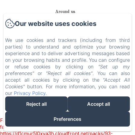
Around us
Our website uses cookies
Access / Contact
We use cookies and trackers (including from third
Plan du site
parties) to understand and optimize your browsing
experience and to deliver advertising messages based
Blog
on your browsing habits and profile. You can configure
or refuse cookies by clicking on
"Set up my
Legal notice
preferences"
or
"Reject all cookies"
. You can also
accept all cookies by clicking on the
"Accept All
Cookies"
button. For more information, you can read
EN
FR
DE
our
Privacy Policy
.
Reject all
Accept all
Powered using Amenitiz
Preferences
Failed to load BookingEngine/index: Loading chunk 93
failed. (missing:
https://d1cmur5l0xva3h.cloudfront.net/packs/93-