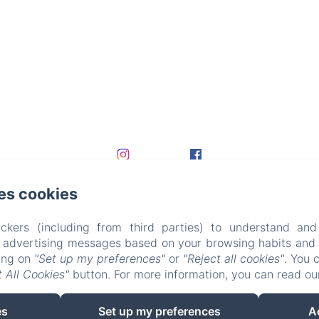
es cookies
ckers (including from third parties) to understand and
r advertising messages based on your browsing habits and p
king on
"Set up my preferences"
or
"Reject all cookies"
. You 
 All Cookies"
button. For more information, you can read o
EN
FR
DE
es
Set up my preferences
A