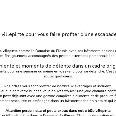
villepinte pour vous faire profiter d’une escapad
 villepinte
comme le Domaine du Plessis avec ses bâtiments anciens re
 les fins gourmets accompagnés des petites attentions personnalisées
niente et moments de détente dans un cadre orig
nte pour une semaine ou même en weekend pour se détendre. C’est un
soucis quotidiens.
Nos offres vous font profiter de nombreux avantages et incluent :
uel que soit votre budget, vous pouvez trouver une jolie chambre conf
Un
petit déjeuner
avec une gamme complète d’aliments et de produits f
ment restaurée et aménagée dans un bâtiment riche en histoire qui 
Attention personnelle et petits extras dans notre b&b villepinte
r un b&b villepinte dans le
Domaine du Plessis
. Changez de routine et p