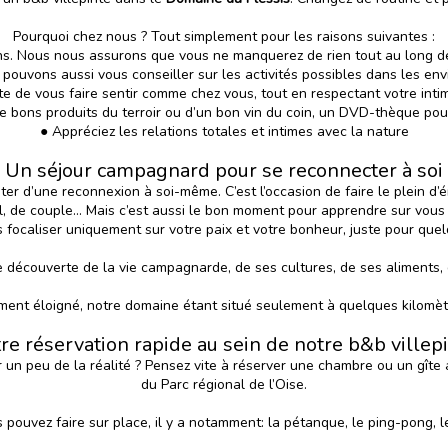
Pourquoi chez nous ? Tout simplement pour les raisons suivantes :
ns. Nous nous assurons que vous ne manquerez de rien tout au long de vo
pouvons aussi vous conseiller sur les activités possibles dans les env
e de vous faire sentir comme chez vous, tout en respectant votre intimi
de bons produits du terroir ou d’un bon vin du coin, un DVD-thèque po
● Appréciez les relations totales et intimes avec la nature
Un séjour campagnard pour se reconnecter à soi
ter d’une reconnexion à soi-même. C’est l’occasion de faire le plein d
il, de couple… Mais c’est aussi le bon moment pour apprendre sur vous o
 focaliser uniquement sur votre paix et votre bonheur, juste pour que
e découverte de la vie campagnarde, de ses cultures, de ses aliments, d
ment éloigné, notre domaine étant situé seulement à quelques kilomètr
re réservation rapide au sein de notre b&b villep
r un peu de la réalité ? Pensez vite à réserver une chambre ou un gîte
du Parc régional de l’Oise.
s pouvez faire sur place, il y a notamment: la pétanque, le ping-pong, l