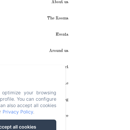
About us
The Rooms
Events
Around us
Access / Contact
Plan du site
 optimize your browsing
rofile. You can configure
Blog
can also accept all cookies
ur
Privacy Policy
.
Legal notice
ccept all cookies