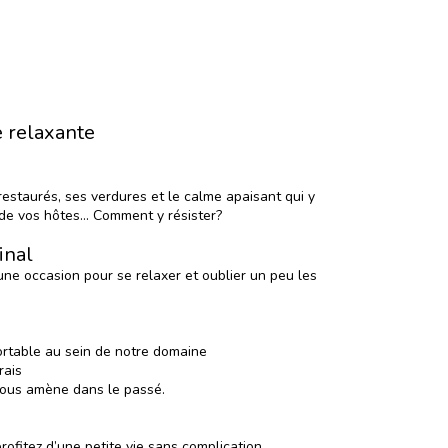
e relaxante
staurés, ses verdures et le calme apaisant qui y
 de vos hôtes… Comment y résister?
inal
e occasion pour se relaxer et oublier un peu les
ortable au sein de notre domaine
rais
vous amène dans le passé.
rofitez d’une petite vie sans complication.