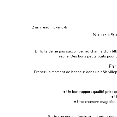
2 min read
b-and-b
Notre b&b 
Difficile de ne pas succomber au charme d’un
b&b
règne. Des bons petits plats pour
Far
Prenez un moment de bonheur dans un b&b villepi
● Un
bon rapport qualité prix
: q
● 
● Une
chambre
magnifique
Sortez un peu de l’ordinaire et optez pou