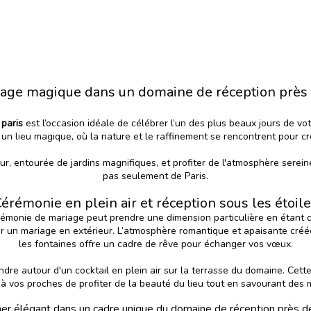
age magique dans un domaine de réception près 
paris
est l’occasion idéale de célébrer l’un des plus beaux jours de vo
un lieu magique, où la nature et le raffinement se rencontrent pour cr
r, entourée de jardins magnifiques, et profiter de l'atmosphère serein
pas seulement de Paris.
érémonie en plein air et réception sous les étoil
rémonie de mariage peut prendre une dimension particulière en étant 
r un mariage en extérieur. L’atmosphère romantique et apaisante créée
les fontaines offre un cadre de rêve pour échanger vos vœux.
re autour d'un cocktail en plein air sur la terrasse du domaine. Cette tr
 à vos proches de profiter de la beauté du lieu tout en savourant des 
ner élégant dans un cadre unique du domaine de réception près de