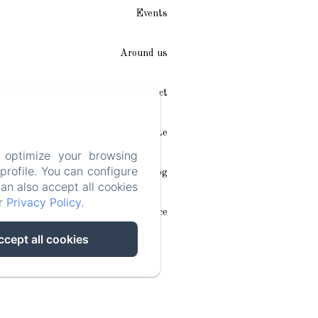
Events
Around us
Access / Contact
Plan du site
 optimize your browsing
rofile. You can configure
Blog
can also accept all cookies
ur
Privacy Policy
.
Legal notice
ccept all cookies