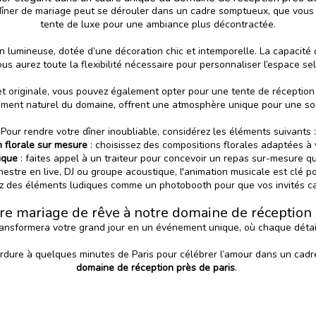
dîner de mariage peut se dérouler dans un cadre somptueux, que vous 
tente de luxe pour une ambiance plus décontractée.
n lumineuse, dotée d’une décoration chic et intemporelle. La capacité
vous aurez toute la flexibilité nécessaire pour personnaliser l’espace se
t originale, vous pouvez également opter pour une tente de réception
ement naturel du domaine, offrent une atmosphère unique pour une soi
Pour rendre votre dîner inoubliable, considérez les éléments suivants :
n florale sur mesure
: choisissez des compositions florales adaptées à 
ique
: faites appel à un traiteur pour concevoir un repas sur-mesure qui
chestre en live, DJ ou groupe acoustique, l'animation musicale est clé po
ez des éléments ludiques comme un photobooth pour que vos invités c
re mariage de rêve à notre domaine de réception 
transformera votre grand jour en un événement unique, où chaque dét
verdure à quelques minutes de Paris pour célébrer l’amour dans un ca
domaine de réception près de paris
.