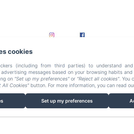
es cookies
ckers (including from third parties) to understand and
r advertising messages based on your browsing habits and p
king on
"Set up my preferences"
or
"Reject all cookies"
. You 
 All Cookies"
button. For more information, you can read o
EN
FR
DE
es
Set up my preferences
A
Powered using Amenitiz