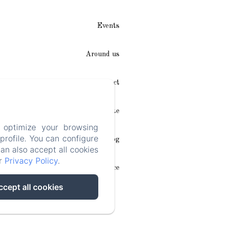
Events
Around us
Access / Contact
Plan du site
 optimize your browsing
rofile. You can configure
Blog
can also accept all cookies
ur
Privacy Policy
.
Legal notice
ccept all cookies