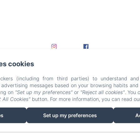
es cookies
ckers (including from third parties) to understand and
r advertising messages based on your browsing habits and p
king on
"Set up my preferences"
or
"Reject all cookies"
. You 
 All Cookies"
button. For more information, you can read o
EN
FR
DE
es
Set up my preferences
A
Powered using Amenitiz