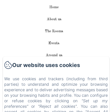
Home
About us
The Rooms
Events
Around us
Our website uses cookies
Access / Contact
We use cookies and trackers (including from third
Plan du site
parties) to understand and optimize your browsing
experience and to deliver advertising messages based
Blog
on your browsing habits and profile. You can configure
or refuse cookies by clicking on
"Set up my
Legal notice
preferences"
or
"Reject all cookies"
. You can also
accept all cookies by clicking on the
"Accept All