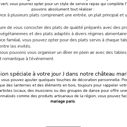
vert, vous pourrez opter pour un style de service repas qui complète l
pouvons absolument tout réaliser :
rvice à plusieurs plats comprenant une entrée, un plat principal et
e de vous concocter des plats de qualité préparés avec des pro
végétariennes et des plats adaptés à divers régimes alimentaire
rvice familial, vous pouvez opter pour des plats servis à chaque 
entre les invités.
, nous pouvons vous organiser un dîner en plein air avec des table
et romantique à l'événement.
on spéciale à votre jour J dans notre château mari
 vous pouvez ajouter quelques touches de décoration personnelle. Pou
que des lanternes et des éléments en bois, toujours pour rappeler vot
istes locaux, des musiciens ou des groupes de danse pour offrir une e
sonnalisés comme des produits artisanaux de la région, vous pouvez fac
mariage paris
.