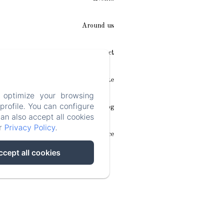
Around us
Access / Contact
Plan du site
 optimize your browsing
rofile. You can configure
Blog
can also accept all cookies
ur
Privacy Policy
.
Legal notice
ccept all cookies