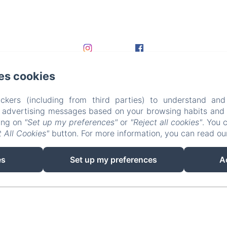
es cookies
ckers (including from third parties) to understand and
r advertising messages based on your browsing habits and p
king on
"Set up my preferences"
or
"Reject all cookies"
. You 
 All Cookies"
button. For more information, you can read o
EN
FR
DE
es
Set up my preferences
A
Powered using Amenitiz