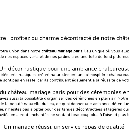
e : profitez du charme décontracté de notre chât
 votre union dans notre
château mariage paris
, lieu unique où vous all
 nos espaces verts et de nos jardins crée une toile de fond pittoresq
Un décor rustique pour une ambiance chaleureus
éléments rustiques, créant naturellement une atmosphère chaleureuse
e sont pas en reste, car ils contribuent également à la réussite de vo
 du château mariage paris pour des cérémonies en 
vez aussi la possibilité d’organiser des cérémonies en plein air.
Notre
 de la beauté naturelle du lieu, de quoi donner une ambiance détendu
e, n’hésitez pas à opter pour des tenues décontractées et légères qu
nvités en seront enchantés, se sentant beaucoup plus à l’aise et plus l
Un mariage réussi, un service repas de qualité